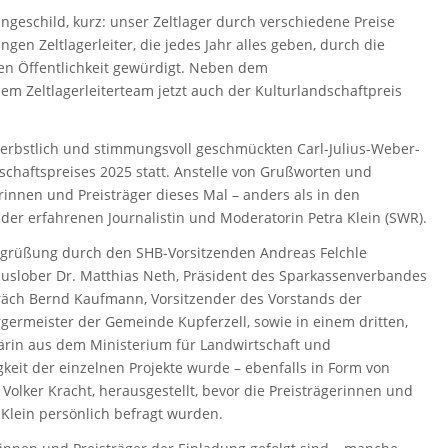
geschild, kurz: unser Zeltlager durch verschiedene Preise
gen Zeltlagerleiter, die jedes Jahr alles geben, durch die
en Öffentlichkeit gewürdigt. Neben dem
Zeltlagerleiterteam jetzt auch der Kulturlandschaftpreis
herbstlich und stimmungsvoll geschmückten Carl-Julius-Weber-
dschaftspreises 2025 statt. Anstelle von Grußworten und
rinnen und Preisträger dieses Mal – anders als in den
n der erfahrenen Journalistin und Moderatorin Petra Klein (SWR).
Begrüßung durch den SHB-Vorsitzenden Andreas Felchle
auslober Dr. Matthias Neth, Präsident des Sparkassenverbandes
äch Bernd Kaufmann, Vorsitzender des Vorstands der
germeister der Gemeinde Kupferzell, sowie in einem dritten,
tärin aus dem Ministerium für Landwirtschaft und
keit der einzelnen Projekte wurde – ebenfalls in Form von
 Volker Kracht, herausgestellt, bevor die Preisträgerinnen und
 Klein persönlich befragt wurden.