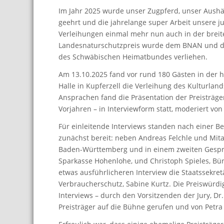
Im Jahr 2025 wurde unser Zugpferd, unser Aushän
geehrt und die jahrelange super Arbeit unsere jun
Verleihungen einmal mehr nun auch in der breit
Landesnaturschutzpreis wurde dem BNAN und dem 
des Schwäbischen Heimatbundes verliehen.
Am 13.10.2025 fand vor rund 180 Gästen in der 
Halle in Kupferzell die Verleihung des Kulturlan
Ansprachen fand die Präsentation der Preisträge
Vorjahren – in Interviewform statt, moderiert vo
Für einleitende Interviews standen nach einer 
zunächst bereit: neben Andreas Felchle und Mit
Baden-Württemberg und in einem zweiten Gespr
Sparkasse Hohenlohe, und Christoph Spieles, Bür
etwas ausführlicheren Interview die Staatssekre
Verbraucherschutz, Sabine Kurtz. Die Preiswürdig
Interviews – durch den Vorsitzenden der Jury, Dr.
Preisträger auf die Bühne gerufen und von Petra