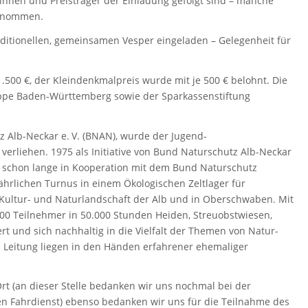
rinnen und Preisträger der Einladung gefolgt sind – manche
genommen.
itionellen, gemeinsamen Vesper eingeladen – Gelegenheit für
1.500 €, der Kleindenkmalpreis wurde mit je 500 € belohnt. Die
ppe Baden-Württemberg sowie der Sparkassenstiftung
 Alb-Neckar e. V. (BNAN), wurde der Jugend-
 verliehen. 1975 als Initiative von Bund Naturschutz Alb-Neckar
schon lange in Kooperation mit dem Bund Naturschutz
hrlichen Turnus in einem Ökologischen Zeltlager für
 Kultur- und Naturlandschaft der Alb und in Oberschwaben. Mit
00 Teilnehmer in 50.000 Stunden Heiden, Streuobstwiesen,
t und sich nachhaltig in die Vielfalt der Themen von Natur-
d Leitung liegen in den Händen erfahrener ehemaliger
t (an dieser Stelle bedanken wir uns nochmal bei der
ten Fahrdienst) ebenso bedanken wir uns für die Teilnahme des