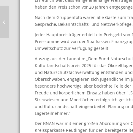
Erfreulich war, dass einige ehemalige Preisträge
haben den Preis schon vor 20 Jahren entgegen
Bericht Jugendzeltlager
Nach dem Gruppenfoto waren alle Gäste zum trad
2025 Blitzenreuter
Gespräche, Bekanntschafts- und Netzwerkpflege.
Seenplatte
Jeder Hauptpreisträger erhielt ein Preisgeld von 
Preissumme wird von der Sparkassen-Finanzgru
Umweltschutz zur Verfügung gestellt.
Auszug aus der Laudatio: „Dem Bund Naturschutz
Kulturlandschaftspreis 2025 für das Ökozeltlager
und Naturschutzfachverwaltung entstanden und 
Oberschwaben, engagieren sich Jugendliche im jä
besonders hochwertige, aber bedrohte Teile der
Freude und körperlichem Einsatz haben über 1.5
Streuwiesen und Moorflächen erfolgreich gesicher
und Kulturlandschaft eingearbeitet. Planung un
Lagerteilnehmer.“
Der BNAN war mit einer großen Abordnung vor Or
Kreissparkasse Reutlingen für den bereitgestell