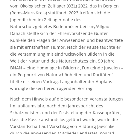
vom Ökologischen Zeltlager (ÖZL) 2022, das in Berglen
(Rems-Murr-Kreis) stattfand. 2023 treffen sich die
Jugendlichen im Zeltlager nahe des
Naturschutzgebietes Bodenmöser bei Isny/Allgäu.
Danach stellte sich der Ehrenvorsitzende Günter
Künkele den Fragen der Anwesenden und beantwortete
sie mit ernsthaftem Humor. Nach der Pause tauchte er
die Versammlung mit eindrucksvollen Bildern in die
Welt der Natur und des Naturschutzes ein. 50 Jahre
BNAN – eine Hommage in Bildern: „Funkelnde Juwelen –
ein Potpourri von Naturschönheiten und Raritäten“
titelte er seinen Vortrag. Langanhaltender Applaus
würdigte diesen hervorragenden Vortrag.
Nach dem Hinweis auf die besonderen Veranstaltungen
im Jubiläumsjahr, nach dem Jahresbericht des
Schatzmeisters und der Feststellung der Kassenprüfer,
dass die Kasse anstandslos geführt wurde, wurde die
Vorstandschaft auf Vorschlag von Hildburg Jaeschke
durch die anwesenden Mitglieder entlastet. Konrad